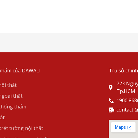
phẩm của DAWALI
Trụ sở chính
723 Nguy
nội thất
Tp.HCM
ngoại thất
1900 868
chống thấm
contact @
ót
trét tường nội thất